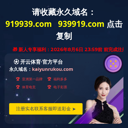
星空网页版官网_星空(中国)
工业标签
热门关键词：
生产设备
日化标签
食品标签
轮胎标签
药品标签
安 全警示标签